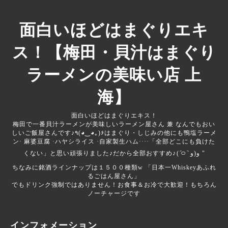
面白いほどはまぐりエキ
ス！【梅田・貝汁はまぐり
ラーメンの美味い店 上
海】
面白いほどはまぐりエキス！
梅田で一番貝汁ラーメンが美味しいラーメン屋さん 兼 なんでもおい
しいご飯屋さんです♪‎‎‎‎٩(◕‿◕｡)۶はまぐり・しじみの他にも鴨塩ラーメ
ン· 麻婆豆腐 ·ハヤシライス ·自家製生ハム····「全部どこにも負けた
くない」と思い頑張りました♪だから全部おすすめ♪‎⁦( ᷇࿀ ᷆ و(و "
ちなみに銘酒ラインナップは１５００種類‪w 「日本一Whiskeyあふれ
るごはん屋さん」
でもドリンク強制ではありません！お食事＆お冷で大歓迎！もちろん
ノーチャージです
インフォメーション