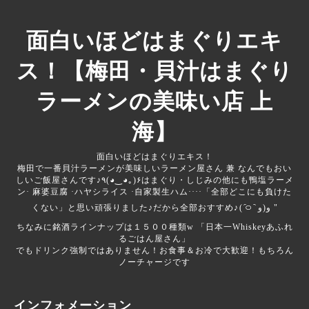
面白いほどはまぐりエキ
ス！【梅田・貝汁はまぐり
ラーメンの美味い店 上
海】
面白いほどはまぐりエキス！
梅田で一番貝汁ラーメンが美味しいラーメン屋さん 兼 なんでもおい
しいご飯屋さんです♪‎‎‎‎٩(◕‿◕｡)۶はまぐり・しじみの他にも鴨塩ラーメ
ン· 麻婆豆腐 ·ハヤシライス ·自家製生ハム····「全部どこにも負けた
くない」と思い頑張りました♪だから全部おすすめ♪‎⁦( ᷇࿀ ᷆ و(و "
ちなみに銘酒ラインナップは１５００種類‪w 「日本一Whiskeyあふれ
るごはん屋さん」
でもドリンク強制ではありません！お食事＆お冷で大歓迎！もちろん
ノーチャージです
インフォメーション