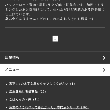
バッファロー・兎肉・駱駝(ラクダ)肉・駝鳥肉です。加熱・トリ
ミングしたあと塩漬けにして、生ハムだけど肉感のある刺身風に
仕上げています。
臭み全くありません！どれもこれもあれもそれも極旨です！
1
店舗情報
メニュー
真下↓↓↓の太字文章をタップしてください（1）
店主激推し看板商品（20）
ごはんもの・丼（11）
店主の「これ作ってみたかった」専門店シリーズ（16）