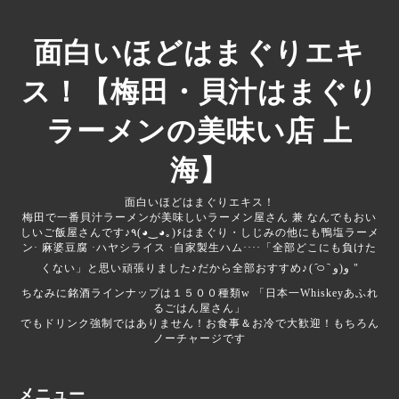
面白いほどはまぐりエキ
ス！【梅田・貝汁はまぐり
ラーメンの美味い店 上
海】
面白いほどはまぐりエキス！
梅田で一番貝汁ラーメンが美味しいラーメン屋さん 兼 なんでもおい
しいご飯屋さんです♪‎‎‎‎٩(◕‿◕｡)۶はまぐり・しじみの他にも鴨塩ラーメ
ン· 麻婆豆腐 ·ハヤシライス ·自家製生ハム····「全部どこにも負けた
くない」と思い頑張りました♪だから全部おすすめ♪‎⁦( ᷇࿀ ᷆ و(و "
ちなみに銘酒ラインナップは１５００種類‪w 「日本一Whiskeyあふれ
るごはん屋さん」
でもドリンク強制ではありません！お食事＆お冷で大歓迎！もちろん
ノーチャージです
メニュー