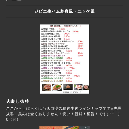
ジビエ生ハム刺身風・ユッケ風
肉刺し抜粋
ここからしばらくは当店自慢の精肉生肉ラインナップです‪w先導
抜群、臭みは全くありません！安い！新鮮！極旨！です( •̀ •́ゞ)
ﾋﾞｼｯ!!