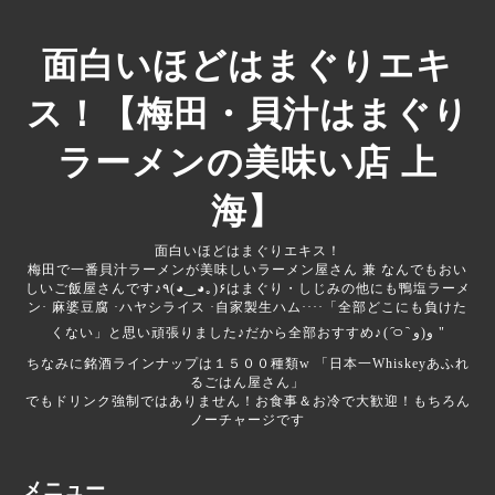
面白いほどはまぐりエキ
ス！【梅田・貝汁はまぐり
ラーメンの美味い店 上
海】
面白いほどはまぐりエキス！
梅田で一番貝汁ラーメンが美味しいラーメン屋さん 兼 なんでもおい
しいご飯屋さんです♪‎‎‎‎٩(◕‿◕｡)۶はまぐり・しじみの他にも鴨塩ラーメ
ン· 麻婆豆腐 ·ハヤシライス ·自家製生ハム····「全部どこにも負けた
くない」と思い頑張りました♪だから全部おすすめ♪‎⁦( ᷇࿀ ᷆ و(و "
ちなみに銘酒ラインナップは１５００種類‪w 「日本一Whiskeyあふれ
るごはん屋さん」
でもドリンク強制ではありません！お食事＆お冷で大歓迎！もちろん
ノーチャージです
メニュー