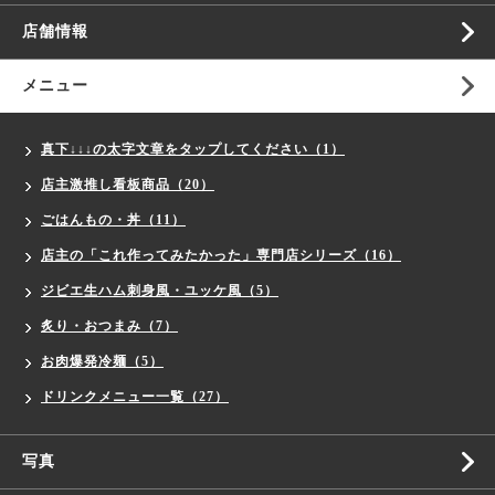
店舗情報
メニュー
真下↓↓↓の太字文章をタップしてください（1）
店主激推し看板商品（20）
ごはんもの・丼（11）
店主の「これ作ってみたかった」専門店シリーズ（16）
ジビエ生ハム刺身風・ユッケ風（5）
炙り・おつまみ（7）
お肉爆発冷麺（5）
ドリンクメニュー一覧（27）
写真