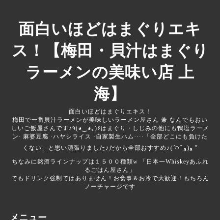
面白いほどはまぐりエキ
ス！【梅田・貝汁はまぐり
ラーメンの美味い店 上
海】
面白いほどはまぐりエキス！
梅田で一番貝汁ラーメンが美味しいラーメン屋さん 兼 なんでもおい
しいご飯屋さんです♪‎‎‎‎٩(◕‿◕｡)۶はまぐり・しじみの他にも鴨塩ラーメ
ン· 麻婆豆腐 ·ハヤシライス ·自家製生ハム····「全部どこにも負けた
くない」と思い頑張りました♪だから全部おすすめ♪‎⁦( ᷇࿀ ᷆ و(و "
ちなみに銘酒ラインナップは１５００種類‪w 「日本一Whiskeyあふれ
るごはん屋さん」
でもドリンク強制ではありません！お食事＆お冷で大歓迎！もちろん
ノーチャージです
メニュー