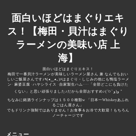
面白いほどはまぐりエキ
ス！【梅田・貝汁はまぐり
ラーメンの美味い店 上
海】
面白いほどはまぐりエキス！
梅田で一番貝汁ラーメンが美味しいラーメン屋さん 兼 なんでもおい
しいご飯屋さんです♪‎‎‎‎٩(◕‿◕｡)۶はまぐり・しじみの他にも鴨塩ラーメ
ン· 麻婆豆腐 ·ハヤシライス ·自家製生ハム····「全部どこにも負けた
くない」と思い頑張りました♪だから全部おすすめ♪‎⁦( ᷇࿀ ᷆ و(و "
ちなみに銘酒ラインナップは１５００種類‪w 「日本一Whiskeyあふれ
るごはん屋さん」
でもドリンク強制ではありません！お食事＆お冷で大歓迎！もちろん
ノーチャージです
メニュー