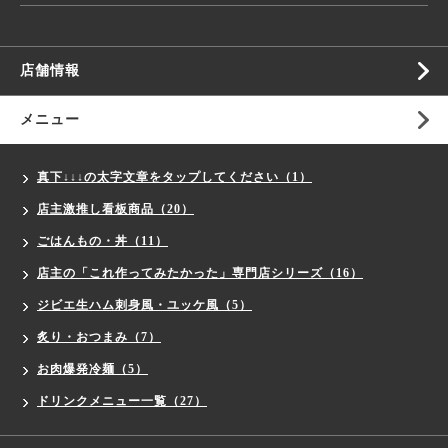
店舗情報
メニュー
真下↓↓↓の太字文章をタップしてください（1）
店主激推し看板商品（20）
ごはんもの・丼（11）
店主の「これ作ってみたかった」専門店シリーズ（16）
ジビエ生ハム刺身風・ユッケ風（5）
炙り・おつまみ（7）
お肉爆発冷麺（5）
ドリンクメニュー一覧（27）