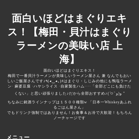
面白いほどはまぐりエキ
ス！【梅田・貝汁はまぐり
ラーメンの美味い店 上
海】
面白いほどはまぐりエキス！
梅田で一番貝汁ラーメンが美味しいラーメン屋さん 兼 なんでもおい
しいご飯屋さんです♪‎‎‎‎٩(◕‿◕｡)۶はまぐり・しじみの他にも鴨塩ラーメ
ン· 麻婆豆腐 ·ハヤシライス ·自家製生ハム····「全部どこにも負けた
くない」と思い頑張りました♪だから全部おすすめ♪‎⁦( ᷇࿀ ᷆ و(و "
ちなみに銘酒ラインナップは１５００種類‪w 「日本一Whiskeyあふれ
るごはん屋さん」
でもドリンク強制ではありません！お食事＆お冷で大歓迎！もちろん
ノーチャージです
メニュー