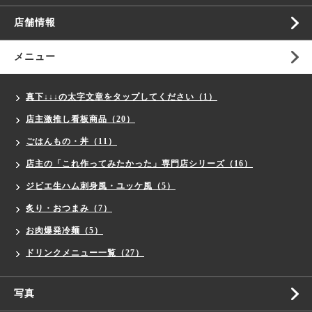
店舗情報
メニュー
真下↓↓↓の太字文章をタップしてください（1）
店主激推し看板商品（20）
ごはんもの・丼（11）
店主の「これ作ってみたかった」専門店シリーズ（16）
ジビエ生ハム刺身風・ユッケ風（5）
炙り・おつまみ（7）
お肉爆発冷麺（5）
ドリンクメニュー一覧（27）
写真