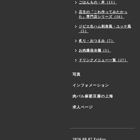
ごはんもの・丼（11）
店主の「これ作ってみたかっ
た」専門店シリーズ（16）
ジビエ生ハム刺身風・ユッケ風
（5）
炙り・おつまみ（7）
お肉爆発冷麺（5）
ドリンクメニュー一覧（27）
写真
インフォメーション
肉バル麻婆豆腐の上海
求人ページ
2026.08.07 Friday