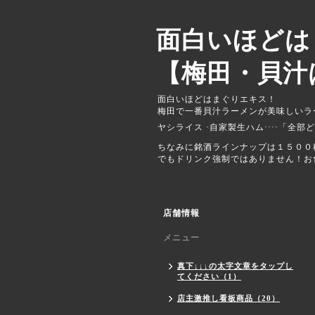
面白いほどは
【梅田・貝汁
面白いほどはまぐりエキス！
梅田で一番貝汁ラーメンが美味しいラーメン屋さん 兼 なんでもおいしい
でもドリンク強制ではありません！お
店舗情報
メニュー
真下↓↓↓の太字文章をタップし
てください（1）
店主激推し看板商品（20）