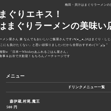
梅田・貝汁はまぐりラーメンの
まぐりエキス！
はまぐりラーメンの美味い店
ご飯屋さんです♪‎‎‎‎٩(◕‿◕｡)۶はまぐり・しじみの他にも鴨塩ラーメン· 麻婆豆腐 ·ハ
ヤシライス ·自家製生ハム····「全部どこにも負けたくない」と思い頑張りました♪だから全部おすすめ♪‎⁦( ᷇࿀ ᷆ و(و "
ちなみに銘酒ラインナップは１５００種類‪w 「日本一Whiskeyあふれるごはん屋さん」
食事＆お冷で大歓迎！もちろんノーチャージです
メニュー
ドリンクメニュー一覧
森伊蔵,村尾,魔王
500 円